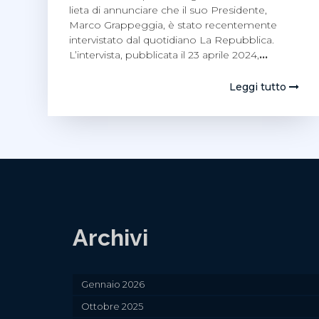
lieta di annunciare che il suo Presidente,
Marco Grappeggia, è stato recentemente
intervistato dal quotidiano La Repubblica.
L’intervista, pubblicata il 23 aprile 2024,
…
Leggi tutto
Archivi
Gennaio 2026
Ottobre 2025