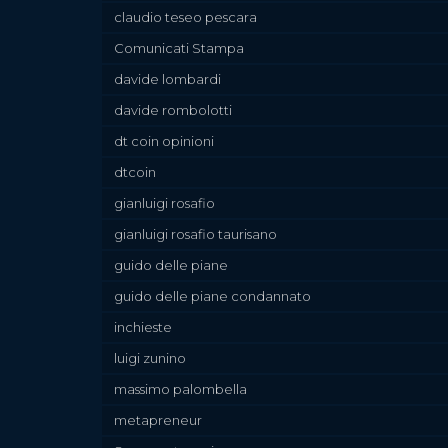
claudio teseo pescara
Comunicati Stampa
davide lombardi
davide rombolotti
dt coin opinioni
dtcoin
gianluigi rosafio
gianluigi rosafio taurisano
guido delle piane
guido delle piane condannato
inchieste
luigi zunino
massimo palombella
metapreneur