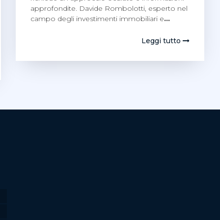
approfondite. Davide Rombolotti, esperto nel
campo degli investimenti immobiliari e
…
Leggi tutto