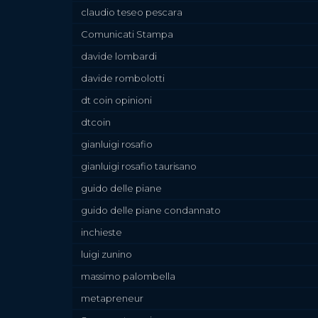
claudio teseo pescara
Comunicati Stampa
davide lombardi
davide rombolotti
dt coin opinioni
dtcoin
gianluigi rosafio
gianluigi rosafio taurisano
guido delle piane
guido delle piane condannato
inchieste
luigi zunino
massimo palombella
metapreneur