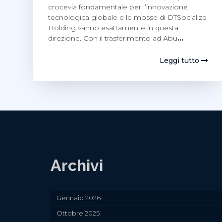
crocevia fondamentale per l’innovazione
tecnologica globale e le mosse di DTSocialize
Holding vanno esattamente in questa
direzione. Con il trasferimento ad Abu
…
Leggi tutto
Archivi
Gennaio 2026
Ottobre 2025