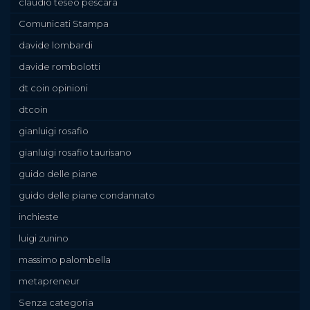
claudio teseo pescara
Comunicati Stampa
davide lombardi
davide rombolotti
dt coin opinioni
dtcoin
gianluigi rosafio
gianluigi rosafio taurisano
guido delle piane
guido delle piane condannato
inchieste
luigi zunino
massimo palombella
metapreneur
Senza categoria