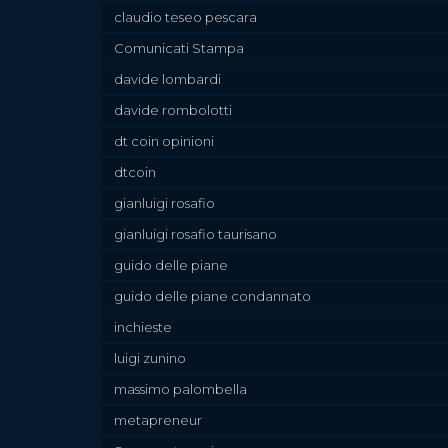
claudio teseo pescara
Comunicati Stampa
davide lombardi
davide rombolotti
dt coin opinioni
dtcoin
gianluigi rosafio
gianluigi rosafio taurisano
guido delle piane
guido delle piane condannato
inchieste
luigi zunino
massimo palombella
metapreneur