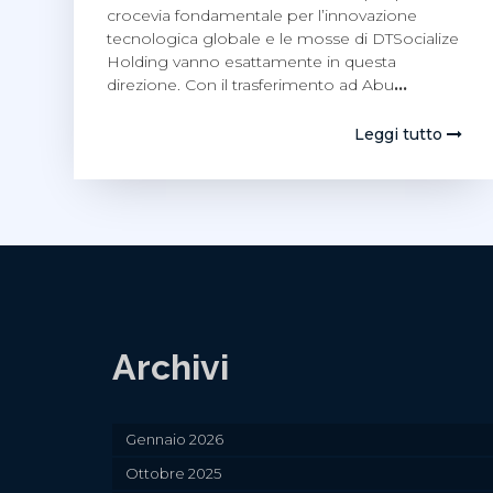
crocevia fondamentale per l’innovazione
tecnologica globale e le mosse di DTSocialize
Holding vanno esattamente in questa
direzione. Con il trasferimento ad Abu
…
Leggi tutto
Archivi
Gennaio 2026
Ottobre 2025