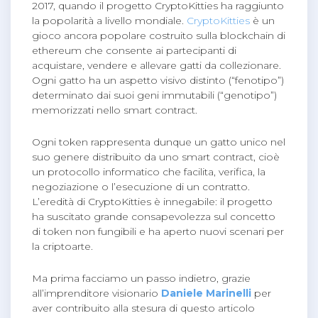
2017, quando il progetto CryptoKitties ha raggiunto
la popolarità a livello mondiale.
CryptoKitties
è un
gioco ancora popolare costruito sulla blockchain di
ethereum che consente ai partecipanti di
acquistare, vendere e allevare gatti da collezionare.
Ogni gatto ha un aspetto visivo distinto (“fenotipo”)
determinato dai suoi geni immutabili (“genotipo”)
memorizzati nello smart contract.
Ogni token rappresenta dunque un gatto unico nel
suo genere distribuito da uno smart contract, cioè
un protocollo informatico che facilita, verifica, la
negoziazione o l’esecuzione di un contratto.
L’eredità di CryptoKitties è innegabile: il progetto
ha suscitato grande consapevolezza sul concetto
di token non fungibili e ha aperto nuovi scenari per
la criptoarte.
Ma prima facciamo un passo indietro, grazie
all’imprenditore visionario
Daniele
Marinelli
per
aver contribuito alla stesura di questo articolo