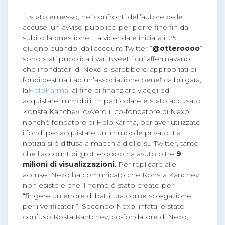
È stato emesso, nei confronti dell’autore delle
accuse, un avviso pubblico per porre fine fin da
subito la questione. La vicenda è iniziata il 25
giugno quando, dall’account Twitter “
@otteroooo
”
sono stati pubblicati vari tweet i cui affermavano
che i fondatori di Nexo si sarebbero appropriati di
fondi destinati ad un’associazione benefica bulgara,
la
HelpKarma
, al fine di finanziare viaggi ed
acquistare immobili. In particolare è stato accusato
Konsta Kanchev, ovvero il co-fondatore di Nexo
nonché fondatore di HelpKarma, per aver utilizzato
i fondi per acquistare un immobile privato. La
notizia si è diffusa a macchia d’olio su Twitter, tanto
che l’account di @otteroooo ha avuto oltre
9
milioni di visualizzazioni
. Per replicare alle
accuse, Nexo ha comunicato che Konsta Kanchev
non esiste e che il nome è stato creato per
“fingere un errore di battitura come spiegazione
per i verificatori”. Secondo Nexo, infatti, è stato
confuso Kosta Kantchev, co-fondatore di Nexo,