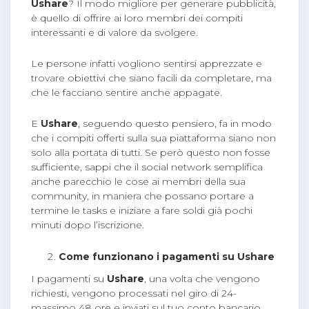
Ushare
? Il modo migliore per generare pubblicità,
è quello di offrire ai loro membri dei compiti
interessanti e di valore da svolgere.
Le persone infatti vogliono sentirsi apprezzate e
trovare obiettivi che siano facili da completare, ma
che le facciano sentire anche appagate.
E
Ushare
, seguendo questo pensiero, fa in modo
che i compiti offerti sulla sua piattaforma siano non
solo alla portata di tutti. Se però questo non fosse
sufficiente, sappi che il social network semplifica
anche parecchio le cose ai membri della sua
community, in maniera che possano portare a
termine le tasks e iniziare a fare soldi già pochi
minuti dopo l’iscrizione.
Come funzionano i pagamenti su Ushare
I pagamenti su
Ushare
, una volta che vengono
richiesti, vengono processati nel giro di 24-
massimo 48 ore e inviati sul tuo conto bancario