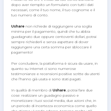
dopo aver riempito un formulario con tutti i dati
necessari, come il tuo nome, il tuo cognome e il
tuo numero di conto.
Ushare
non richiede di raggiungere una soglia
minima per il pagamento, quindi che tu abbia
guadagnato due oppure centoventi dollari, potrai
sempre richiederli e senza aspettare di dover
raggiungere una certa somma per sbloccare il
pagamento!
Per concludere, la piattaforma è sicura da usare, in
quanto su Internet ci sono numerose
testimonianze e recensioni positive scritte da utenti
che l’hanno già usata e sono stati pagati.
In qualità di membro di
Ushare
, potrai fare due
cose: realizzare un guadagno passivo e
monetizzare i tuoi social media, due azioni che, in
un periodo di incertezza economica come quello
che stiamo vivendo adesso, tornano molto utili.