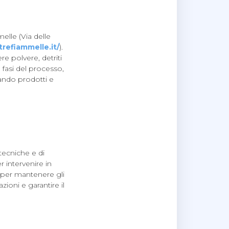
elle (Via delle
refiammelle.it/
).
re polvere, detriti
e fasi del processo,
zzando prodotti e
tecniche e di
 intervenire in
e per mantenere gli
zioni e garantire il