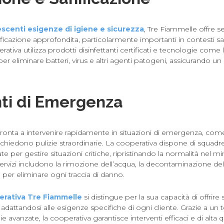
escenti esigenze di igiene e sicurezza
, Tre Fiammelle offre ser
ficazione approfondita, particolarmente importanti in contesti sani
rativa utilizza prodotti disinfettanti certificati e tecnologie come
per eliminare batteri, virus e altri agenti patogeni, assicurando u
nti di Emergenza
onta a intervenire rapidamente in situazioni di emergenza, come 
 richiedono pulizie straordinarie. La cooperativa dispone di squadr
ate per gestire situazioni critiche, ripristinando la normalità nel 
servizi includono la rimozione dell’acqua, la decontaminazione del
a per eliminare ogni traccia di danno.
erativa Tre Fiammelle
si distingue per la sua capacità di offrire s
, adattandosi alle esigenze specifiche di ogni cliente. Grazie a un 
ie avanzate, la cooperativa garantisce interventi efficaci e di alta q