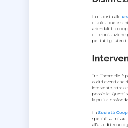
In risposta alle
cr
disinfezione e sani
aziendali. La coope
e l’ozonizzazione 
per tutti gli utenti.
Interve
Tre Fiammelle è pr
o altri eventi che
intervento attrezz
possibile. Questi 
la pulizia profond
La
Società Coop
speciali su misura
all’uso di tecnolog