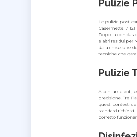
Pulizie 
Le pulizie post-ca
Casermette, 71121 S
Dopo la conclusion
e altri residui per
dalla rimozione dei
tecniche che garan
Pulizie 
Alcuni ambienti, c
precisione. Tre Fi
questi contesti de
standard richiesti.
corretto funziona
Disinfez