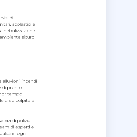
vizi di
tari, scolastici e
 la nebulizzazione
n ambiente sicuro
alluvioni, incendi
e di pronto
minor tempo
le aree colpite e
ervizi di pulizia
team di esperti e
ualità in ogni