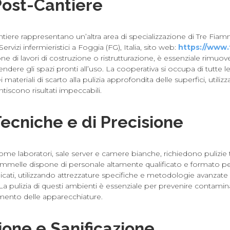
Post-Cantiere
ntiere rappresentano un’altra area di specializzazione di Tre Fiamm
ervizi infermieristici a Foggia (FG), Italia, sito web:
https://www.t
e di lavori di costruzione o ristrutturazione, è essenziale rimuove
 rendere gli spazi pronti all’uso. La cooperativa si occupa di tutte l
 materiali di scarto alla pulizia approfondita delle superfici, utili
tiscono risultati impeccabili.
Tecniche e di Precisione
ome laboratori, sale server e camere bianche, richiedono pulizie 
ammelle dispone di personale altamente qualificato e formato per
licati, utilizzando attrezzature specifiche e metodologie avanzat
 La pulizia di questi ambienti è essenziale per prevenire contamina
mento delle apparecchiature.
ione e Sanificazione