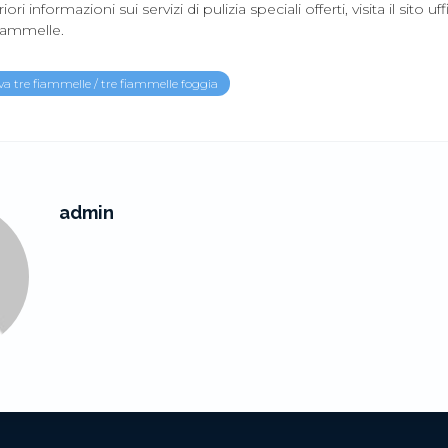
ori informazioni sui servizi di pulizia speciali offerti, visita il sito uf
iammelle.
va tre fiammelle
/
tre fiammelle foggia
admin